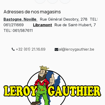
Adresses de nos magasins
Bastogne, Noville
Rue Général Desobry, 278 TEL:
061/211669
Libramont
R
ue de Saint-Hubert, 7
TEL: 061/587611
+32 (61) 21.16.69
al@leroygauthier.be