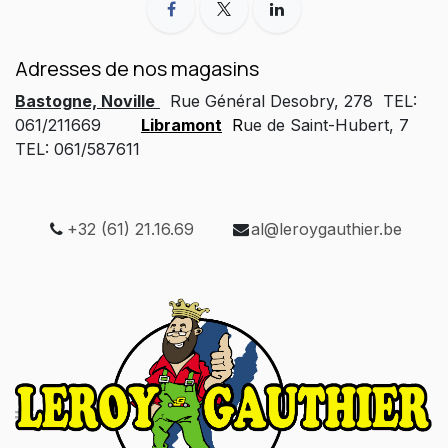
Adresses de nos magasins
Bastogne, Noville
Rue Général Desobry, 278 TEL:
061/211669
Libramont
R
ue de Saint-Hubert, 7
TEL: 061/587611
+32 (61) 21.16.69
al@leroygauthier.be