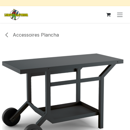
Se rendre au contenu
Accessoires Plancha