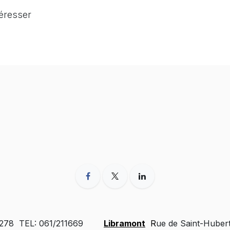
téresser
 278 TEL: 061/211669
Libramont
R
ue de Saint-Huber