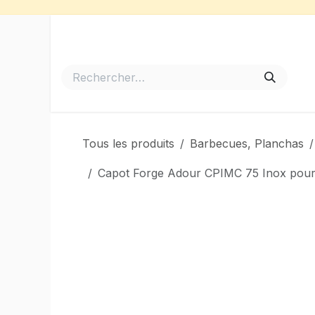
Se rendre au contenu
Accueil
Meubles de Jardin
Barbecues et Plancha
Tous les produits
Barbecues, Planchas
Capot Forge Adour CPIMC 75 Inox pour