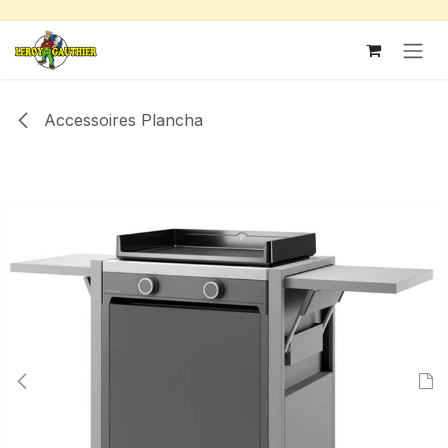
Se rendre au contenu
Accessoires Plancha