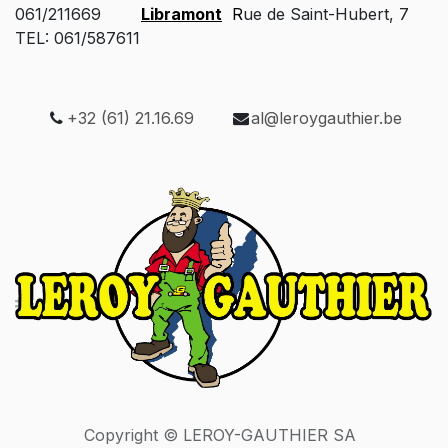
061/211669
Libramont
R
ue de Saint-Hubert, 7
TEL: 061/587611
+32 (61) 21.16.69
al@leroygauthier.be
Copyright © LEROY-GAUTHIER SA