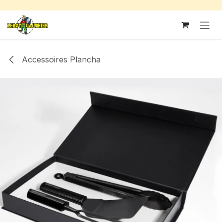
Se rendre au contenu
Accessoires Plancha