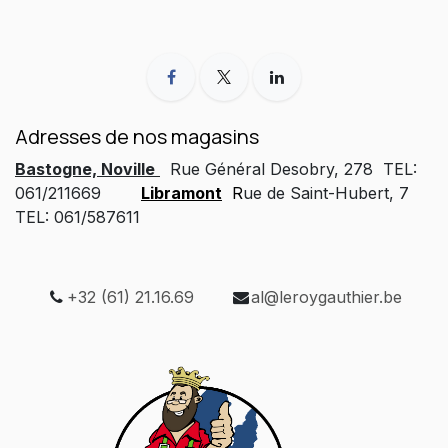
Adresses de nos magasins
Bastogne, Noville
Rue Général Desobry, 278 TEL:
061/211669
Libramont
R
ue de Saint-Hubert, 7
TEL: 061/587611
+32 (61) 21.16.69
al@leroygauthier.be