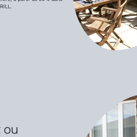
RILL.
 ou