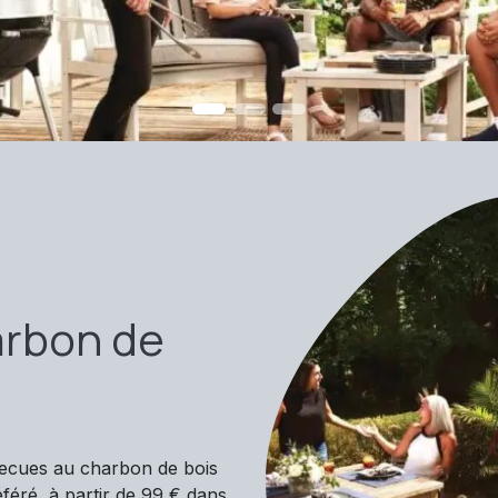
arbon de
ecues au charbon de bois
féré, à partir de 99 € dans