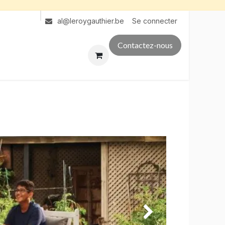
Se connecter
al@leroygauthier.be
Contactez-nous
Suivant