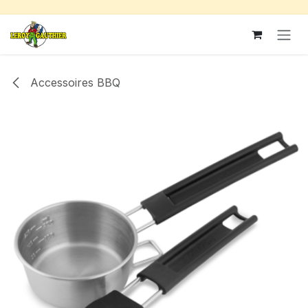
Se rendre au contenu
Accessoires BBQ