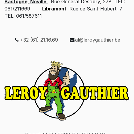
Bastogne, Noville
Rue Général Desobry, 278 TEL:
061/211669
Libramont
R
ue de Saint-Hubert, 7
TEL: 061/587611
+32 (61) 21.16.69
al@leroygauthier.be