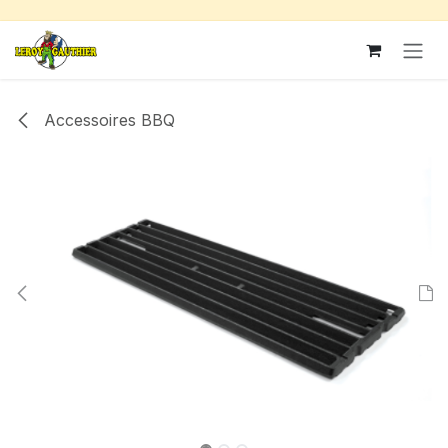
Se rendre au contenu
Accessoires BBQ