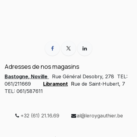
Adresses de nos magasins
Bastogne, Noville
Rue Général Desobry, 278 TEL:
061/211669
Libramont
R
ue de Saint-Hubert, 7
TEL: 061/587611
+32 (61) 21.16.69
al@leroygauthier.be