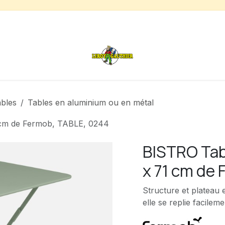
s
Chauffage de terrasse
Déstockage
Inspirations
ables
Tables en aluminium ou en métal
1 cm de Fermob, TABLE, 0244
BISTRO Tabl
x 71 cm de
Structure et plateau e
elle se replie facileme