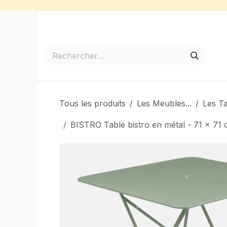
Se rendre au contenu
Accueil
Meubles de Jardin
Barbecues et Plancha
Tous les produits
Les Meubles...
Les T
BISTRO Table bistro en métal - 71 x 7