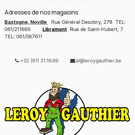
Adresses de nos magasins
Bastogne, Noville
Rue Général Desobry, 278 TEL:
061/211669
Libramont
R
ue de Saint-Hubert, 7
TEL: 061/587611
+32 (61) 21.16.69
al@leroygauthier.be