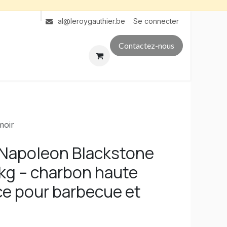
Se connecter
al@leroygauthier.be
Contactez-nous
moir
 Napoleon Blackstone
kg – charbon haute
e pour barbecue et