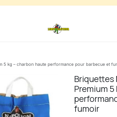
s
Chauffage de terrasse
Déstockage
Inspirations
m 5 kg – charbon haute performance pour barbecue et fu
Briquettes
Premium 5 
performanc
fumoir