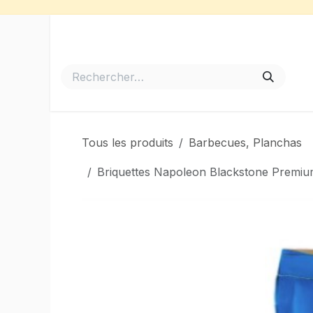
Se rendre au contenu
Accueil
Meubles de Jardin
Barbecues et Plancha
Tous les produits
Barbecues, Planchas
Briquettes Napoleon Blackstone Premiu