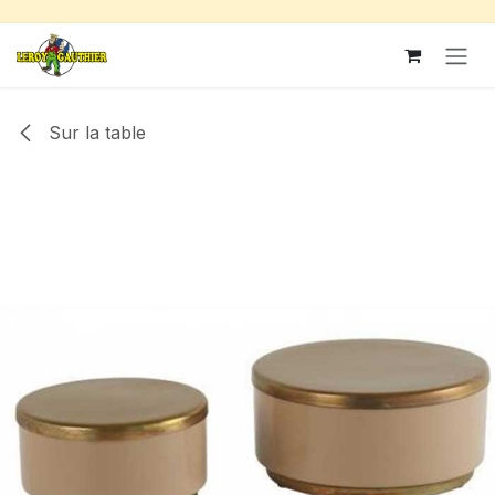
Se rendre au contenu
Sur la table