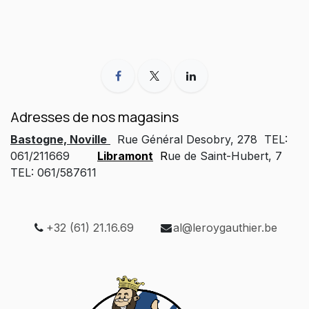
Adresses de nos magasins
Bastogne, Noville
Rue Général Desobry, 278 TEL:
061/211669
Libramont
R
ue de Saint-Hubert, 7
TEL: 061/587611
+32 (61) 21.16.69
al@leroygauthier.be