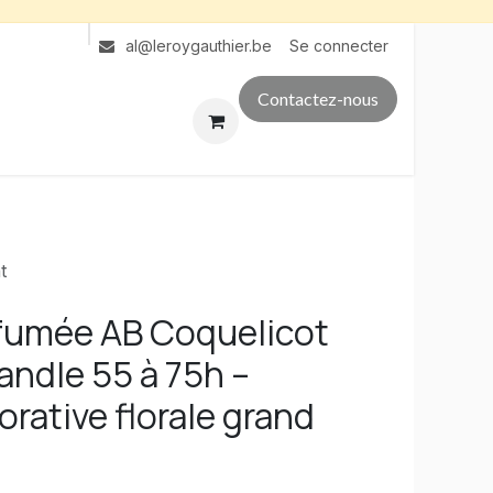
Se connecter
al@leroygauthier.be
Contactez-nous
t
fumée AB Coquelicot
andle 55 à 75h –
rative florale grand