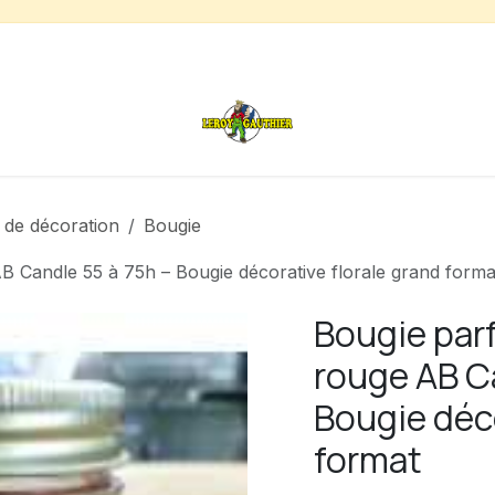
s
Chauffage de terrasse
Déstockage
Inspirations
 de décoration
Bougie
 Candle 55 à 75h – Bougie décorative florale grand forma
Bougie par
rouge AB C
Bougie déco
format