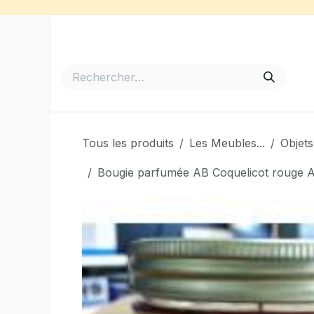
Se rendre au contenu
Accueil
Meubles de Jardin
Barbecues et Plancha
Tous les produits
Les Meubles...
Objets
Bougie parfumée AB Coquelicot rouge AB