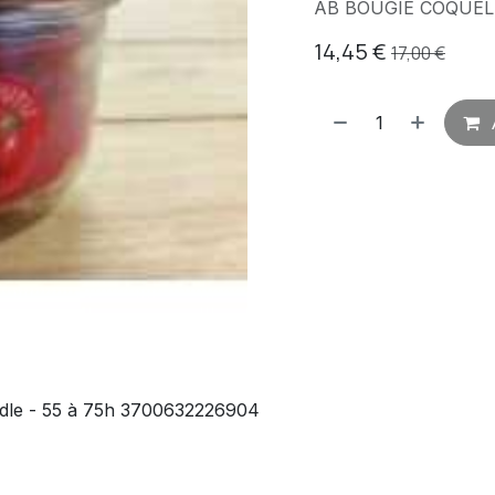
AB BOUGIE COQUEL
14,45
€
17,00
€
andle - 55 à 75h 3700632226904