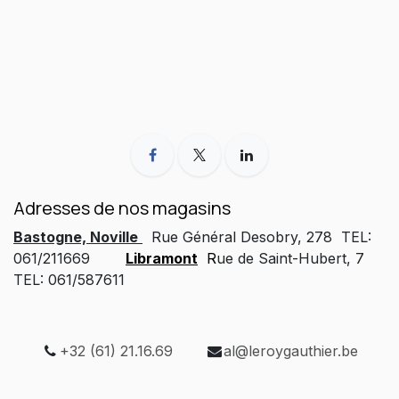
Adresses de nos magasins
Bastogne, Noville
Rue Général Desobry, 278 TEL:
061/211669
Libramont
R
ue de Saint-Hubert, 7
TEL: 061/587611
+32 (61) 21.16.69
al@leroygauthier.be