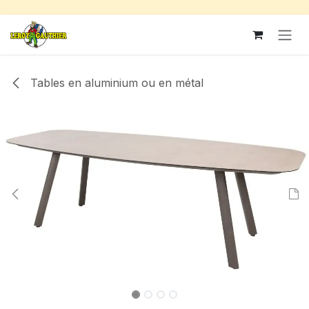
Se rendre au contenu
Tables en aluminium ou en métal