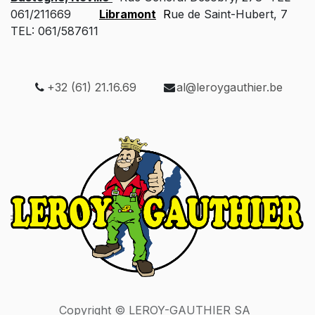
061/211669
Libramont
R
ue de Saint-Hubert, 7
TEL: 061/587611
+32 (61) 21.16.69
al@leroygauthier.be
Copyright © LEROY-GAUTHIER SA