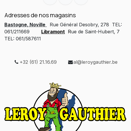
Adresses de nos magasins
Bastogne, Noville
Rue Général Desobry, 278 TEL:
061/211669
Libramont
R
ue de Saint-Hubert, 7
TEL: 061/587611
+32 (61) 21.16.69
al@leroygauthier.be