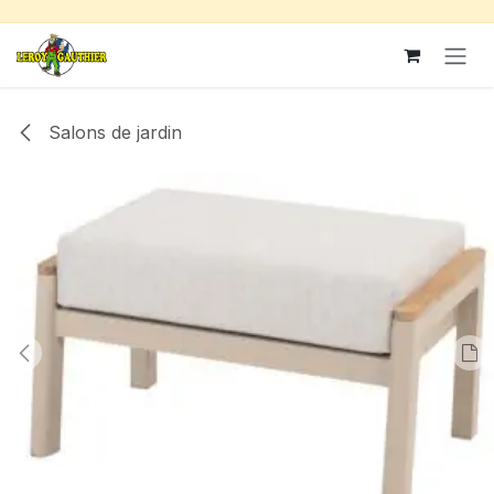
Se rendre au contenu
Salons de jardin