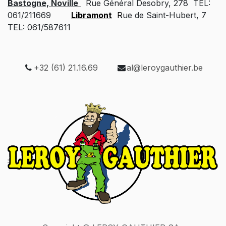
Bastogne, Noville
Rue Général Desobry, 278 TEL:
061/211669
Libramont
R
ue de Saint-Hubert, 7
TEL: 061/587611
+32 (61) 21.16.69
al@leroygauthier.be