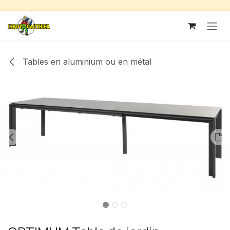
Se rendre au contenu
Tables en aluminium ou en métal