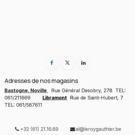
Adresses de nos magasins
Bastogne, Noville
Rue Général Desobry, 278 TEL:
061/211669
Libramont
R
ue de Saint-Hubert, 7
TEL: 061/587611
+32 (61) 21.16.69
al@leroygauthier.be