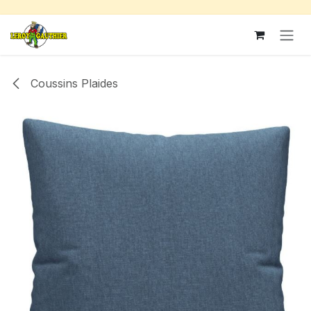
Se rendre au contenu
Coussins Plaides