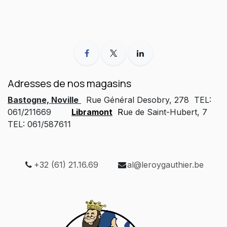
Adresses de nos magasins
Bastogne, Noville
Rue Général Desobry, 278 TEL:
061/211669
Libramont
R
ue de Saint-Hubert, 7
TEL: 061/587611
+32 (61) 21.16.69
al@leroygauthier.be