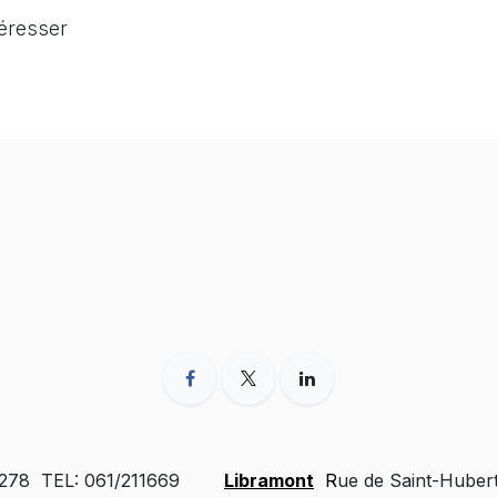
téresser
 278 TEL: 061/211669
Libramont
R
ue de Saint-Huber