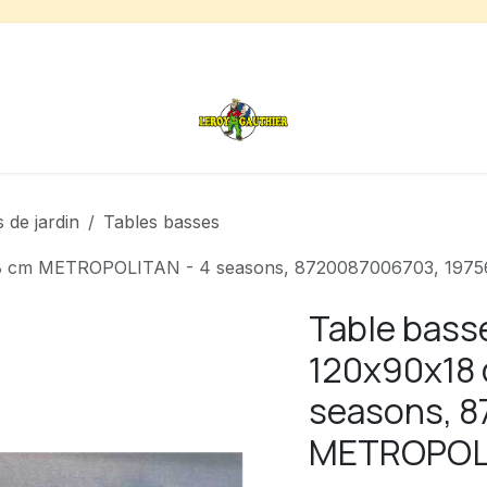
s
Chauffage de terrasse
Déstockage
Inspirations
 de jardin
Tables basses
0x18 cm METROPOLITAN - 4 seasons, 8720087006703, 19
Table basse
120x90x18
seasons, 8
METROPOL