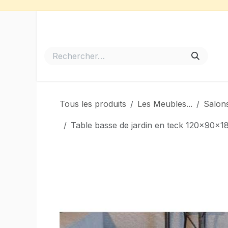
Se rendre au contenu
Accueil
Meubles de Jardin
Barbecues et Plancha
Tous les produits
Les Meubles...
Salons
Table basse de jardin en teck 120x9