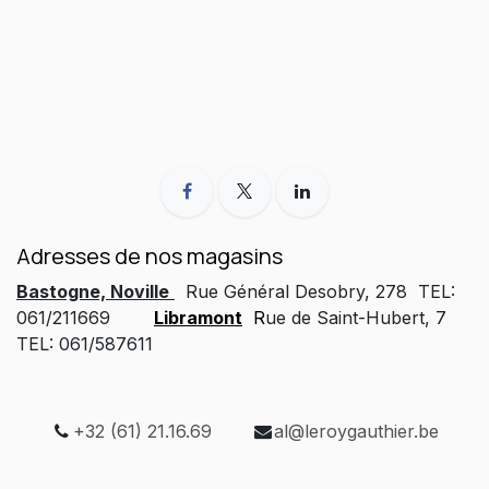
Adresses de nos magasins
Bastogne, Noville
Rue Général Desobry, 278 TEL:
061/211669
Libramont
R
ue de Saint-Hubert, 7
TEL: 061/587611
+32 (61) 21.16.69
al@leroygauthier.be