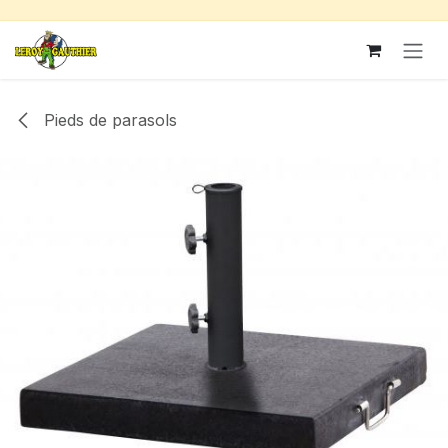
Se rendre au contenu
Pieds de parasols