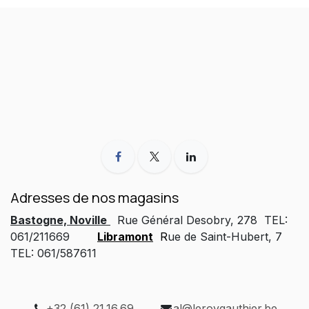
Adresses de nos magasins
Bastogne, Noville
Rue Général Desobry, 278 TEL:
061/211669
Libramont
R
ue de Saint-Hubert, 7
TEL: 061/587611
+32 (61) 21.16.69
al@leroygauthier.be