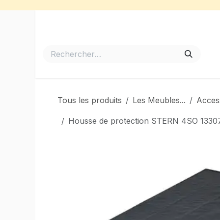
Se rendre au contenu
Accueil
Meubles de Jardin
Barbecues et Plancha
Tous les produits
Les Meubles...
Acces
Housse de protection STERN 4SO 13307