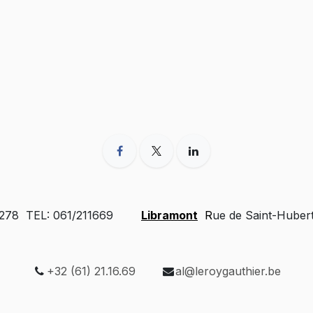
 278 TEL: 061/211669
Libramont
R
ue de Saint-Huber
+32 (61) 21.16.69
al@leroygauthier.be