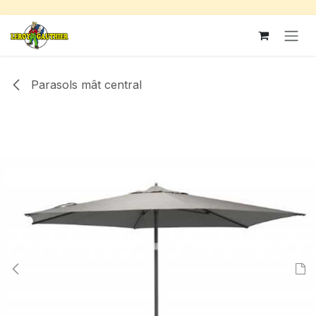
Se rendre au contenu
Parasols mât central