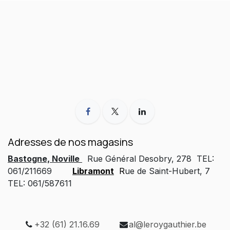
Adresses de nos magasins
Bastogne, Noville
Rue Général Desobry, 278 TEL:
061/211669
Libramont
R
ue de Saint-Hubert, 7
TEL: 061/587611
+32 (61) 21.16.69
al@leroygauthier.be