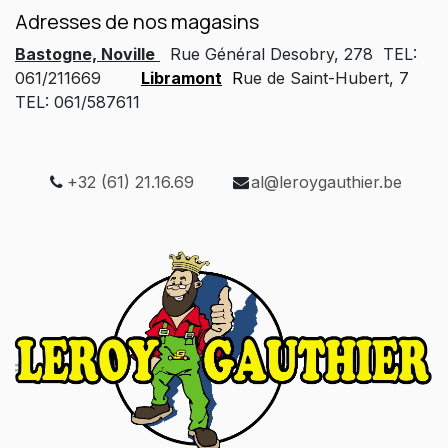
Adresses de nos magasins
Bastogne, Noville
Rue Général Desobry, 278 TEL:
061/211669
Libramont
R
ue de Saint-Hubert, 7
TEL: 061/587611
+32 (61) 21.16.69
al@leroygauthier.be