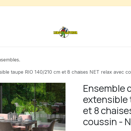
s
Chauffage de terrasse
Déstockage
Inspirations
nsembles.
nsible taupe RIO 140/210 cm et 8 chaises NET relax avec 
Ensemble de
extensible
et 8 chaise
coussin - 