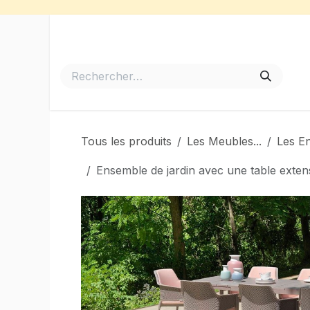
Se rendre au contenu
Accueil
Meubles de Jardin
Barbecues et Plancha
Tous les produits
Les Meubles...
Les E
Ensemble de jardin avec une table exte