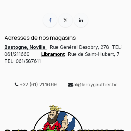
Adresses de nos magasins
Bastogne, Noville
Rue Général Desobry, 278 TEL:
061/211669
Libramont
R
ue de Saint-Hubert, 7
TEL: 061/587611
+32 (61) 21.16.69
al@leroygauthier.be