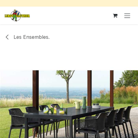
Se rendre au contenu
Les Ensembles.