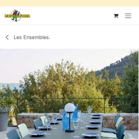
Se rendre au contenu
Les Ensembles.