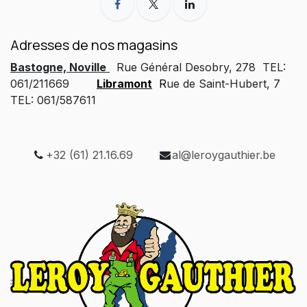
Adresses de nos magasins
Bastogne, Noville
Rue Général Desobry, 278 TEL:
061/211669
Libramont
R
ue de Saint-Hubert, 7
TEL: 061/587611
+32 (61) 21.16.69
al@leroygauthier.be