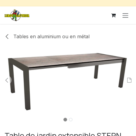
Se rendre au contenu
Tables en aluminium ou en métal
Table de jardin extensible STERN