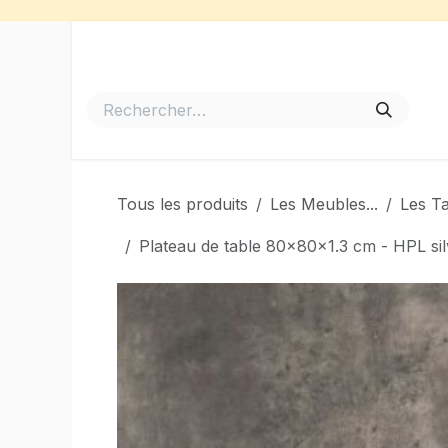
Se rendre au contenu
Accueil
Meubles de Jardin
Barbecues et Plancha
Tous les produits
Les Meubles...
Les T
Plateau de table 80x80x1.3 cm - HPL si