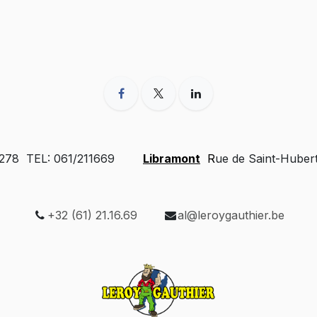
 278 TEL: 061/211669
Libramont
R
ue de Saint-Huber
+32 (61) 21.16.69
al@leroygauthier.be