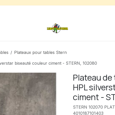
s
Chauffage de terrasse
Déstockage
Inspirations
ables
Plateaux pour tables Stern
lverstar biseauté couleur ciment - STERN, 102080
Plateau de 
HPL silvers
ciment - S
STERN 102070 PLAT
4010187101403