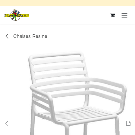
Se rendre au contenu
Chaises Résine