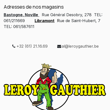
Adresses de nos magasins
Bastogne, Noville
Rue Général Desobry, 278 TEL:
061/211669
Libramont
R
ue de Saint-Hubert, 7
TEL: 061/587611
+32 (61) 21.16.69
al@leroygauthier.be