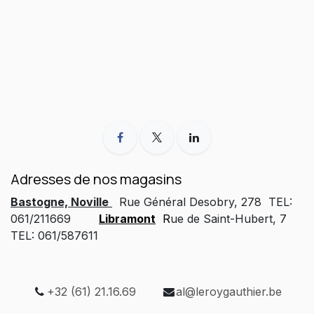
Adresses de nos magasins
Bastogne, Noville
Rue Général Desobry, 278 TEL:
061/211669
Libramont
R
ue de Saint-Hubert, 7
TEL: 061/587611
+32 (61) 21.16.69
al@leroygauthier.be