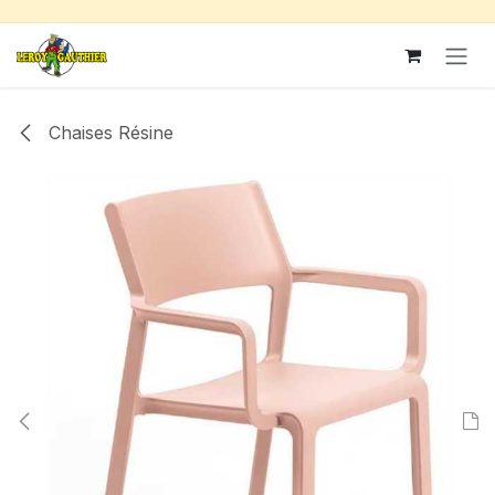
Se rendre au contenu
Chaises Résine