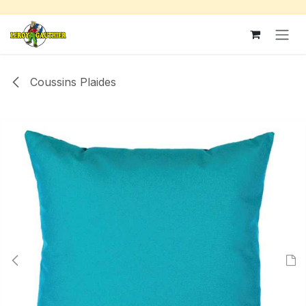
Se rendre au contenu
Coussins Plaides