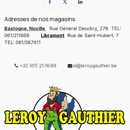
Adresses de nos magasins
Bastogne, Noville
Rue Général Desobry, 278 TEL:
061/211669
Libramont
R
ue de Saint-Hubert, 7
TEL: 061/587611
+32 (61) 21.16.69
al@leroygauthier.be