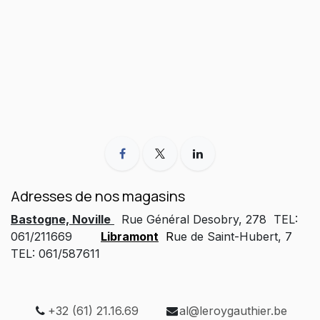
Adresses de nos magasins
Bastogne, Noville
Rue Général Desobry, 278 TEL:
061/211669
Libramont
R
ue de Saint-Hubert, 7
TEL: 061/587611
+32 (61) 21.16.69
al@leroygauthier.be