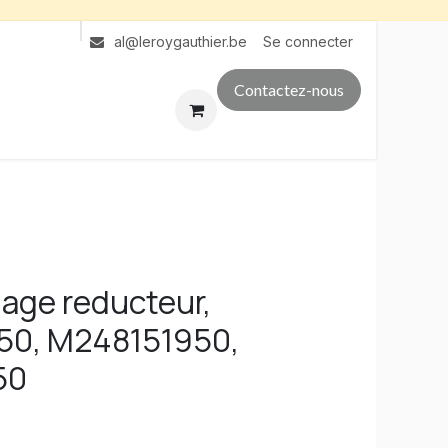
Se connecter
al@leroygauthier.be
Contactez-nous
lage reducteur,
50, M248151950,
50