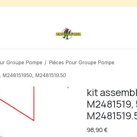
s
Chauffage de terrasse
Déstockage
Inspirations
ur Groupe Pompe
Pièces Pour Groupe Pompe
0, M248151950, M2481519.50
kit assemb
M2481519, 
M2481519.
98,90
€