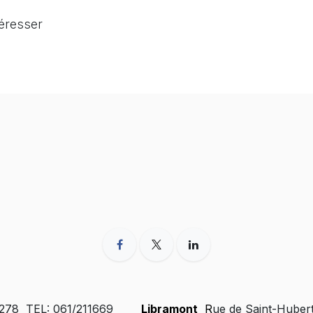
téresser
 278 TEL: 061/211669
Libramont
R
ue de Saint-Huber