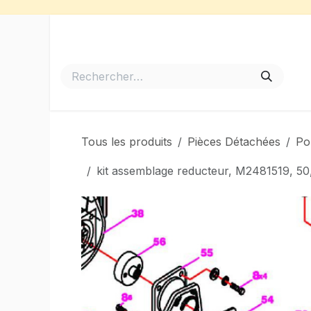
Se rendre au contenu
Accueil
Meubles de Jardin
Barbecues et Plancha
Tous les produits
Pièces Détachées
Po
kit assemblage reducteur, M2481519, 5