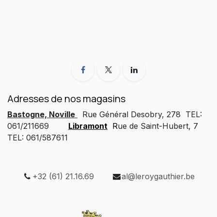
Adresses de nos magasins
Bastogne, Noville
Rue Général Desobry, 278 TEL:
061/211669
Libramont
R
ue de Saint-Hubert, 7
TEL: 061/587611
+32 (61) 21.16.69
al@leroygauthier.be