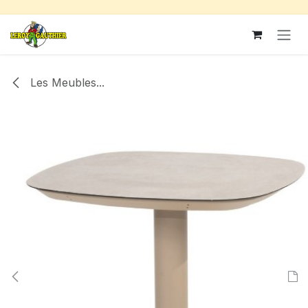
Se rendre au contenu
Les Meubles...