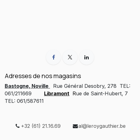
Adresses de nos magasins
Bastogne, Noville
Rue Général Desobry, 278 TEL:
061/211669
Libramont
R
ue de Saint-Hubert, 7
TEL: 061/587611
+32 (61) 21.16.69
al@leroygauthier.be