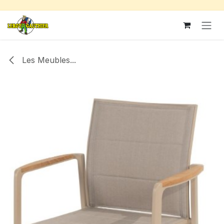
Se rendre au contenu
Les Meubles...