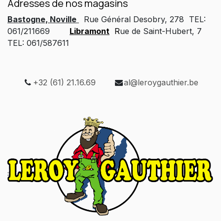
Adresses de nos magasins
Bastogne, Noville
Rue Général Desobry, 278 TEL:
061/211669
Libramont
R
ue de Saint-Hubert, 7
TEL: 061/587611
+32 (61) 21.16.69
al@leroygauthier.be