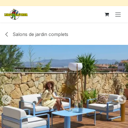
Se rendre au contenu
Salons de jardin complets