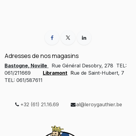
Adresses de nos magasins
Bastogne, Noville
Rue Général Desobry, 278 TEL:
061/211669
Libramont
R
ue de Saint-Hubert, 7
TEL: 061/587611
+32 (61) 21.16.69
al@leroygauthier.be