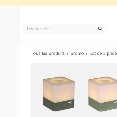
Se rendre au contenu
Accueil
Meubles de Jardin
Barbecues et Plancha
Tous les produits
promo
Lot de 3 phot