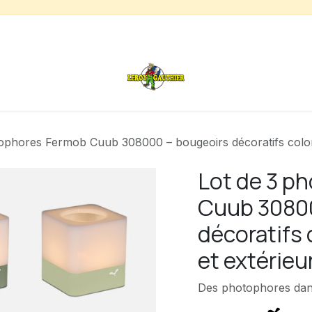
s
Chauffage de terrasse
Déstockage
Inspirations
ophores Fermob Cuub 308000 – bougeoirs décoratifs coloré
Lot de 3 p
Cuub 30800
décoratifs 
et extérieu
Des photophores dans