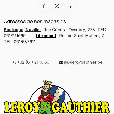
Adresses de nos magasins
Bastogne, Noville
Rue Général Desobry, 278 TEL:
061/211669
Libramont
R
ue de Saint-Hubert, 7
TEL: 061/587611
+32 (61) 21.16.69
al@leroygauthier.be