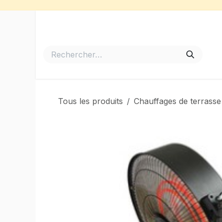
Se rendre au contenu
Accueil
Meubles de Jardin
Barbecues et Plancha
Tous les produits
Chauffages de terrasse