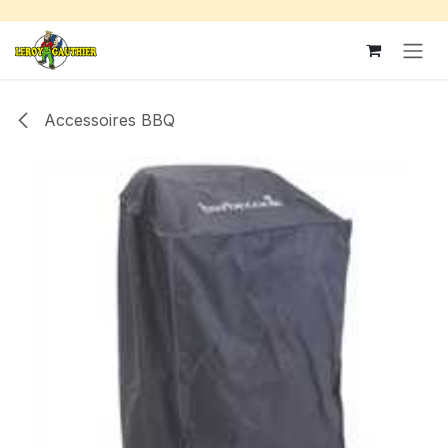
Se rendre au contenu
Accessoires BBQ