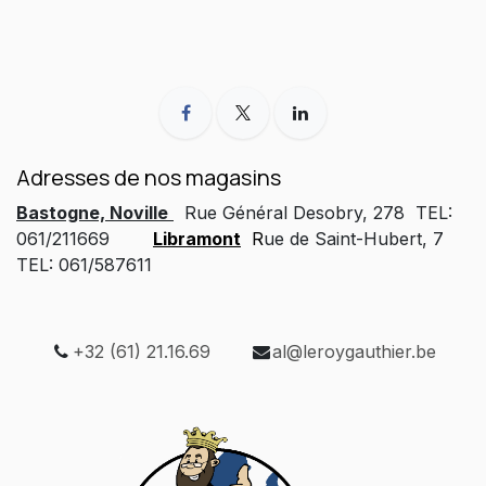
Adresses de nos magasins
Bastogne, Noville
Rue Général Desobry, 278 TEL:
061/211669
Libramont
R
ue de Saint-Hubert, 7
TEL: 061/587611
+32 (61) 21.16.69
al@leroygauthier.be