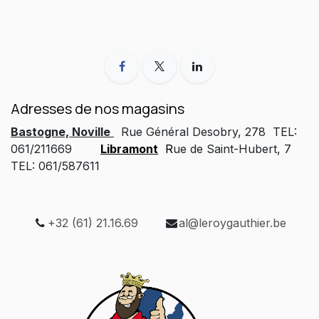
Adresses de nos magasins
Bastogne, Noville
Rue Général Desobry, 278 TEL:
061/211669
Libramont
R
ue de Saint-Hubert, 7
TEL: 061/587611
+32 (61) 21.16.69
al@leroygauthier.be