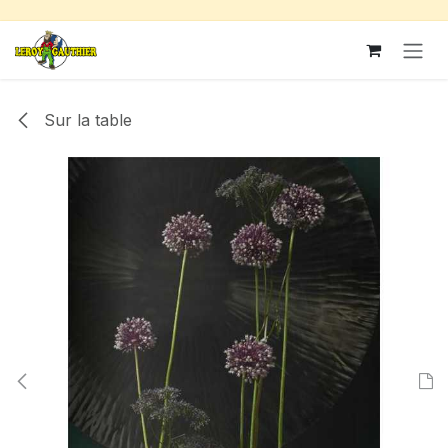
Se rendre au contenu
Sur la table