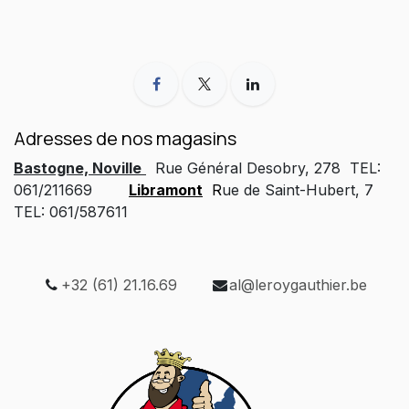
Adresses de nos magasins
Bastogne, Noville
Rue Général Desobry, 278 TEL:
061/211669
Libramont
R
ue de Saint-Hubert, 7
TEL: 061/587611
+32 (61) 21.16.69
al@leroygauthier.be