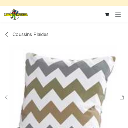
Se rendre au contenu
Coussins Plaides