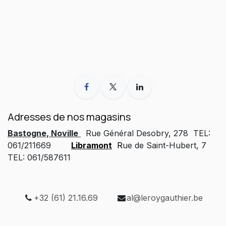
Adresses de nos magasins
Bastogne, Noville
Rue Général Desobry, 278 TEL:
061/211669
Libramont
R
ue de Saint-Hubert, 7
TEL: 061/587611
+32 (61) 21.16.69
al@leroygauthier.be